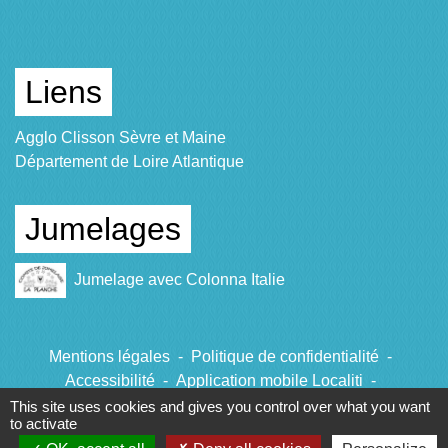
Liens
Agglo Clisson Sèvre et Maine
Département de Loire Atlantique
Jumelages
Jumelage avec Colonna Italie
Mentions légales
-
Politique de confidentialité
-
Accessibilité
-
Application mobile Localiti
-
Plan du site
-
Gestion des cookies
This site uses cookies and gives you control over what you want
to activate