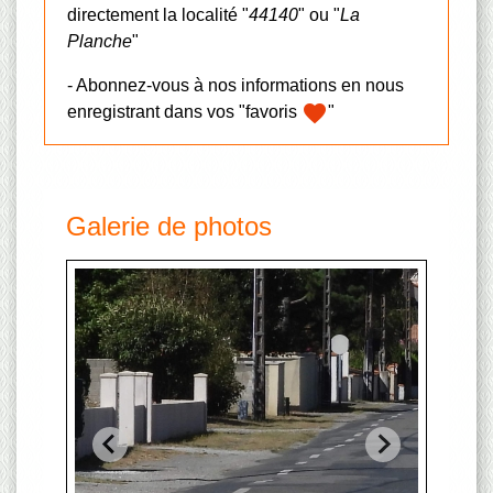
directement la localité "
44140
" ou "
La
Planche
"
- Abonnez-vous à nos informations en nous
favorite
enregistrant dans vos "favoris
"
Galerie de photos