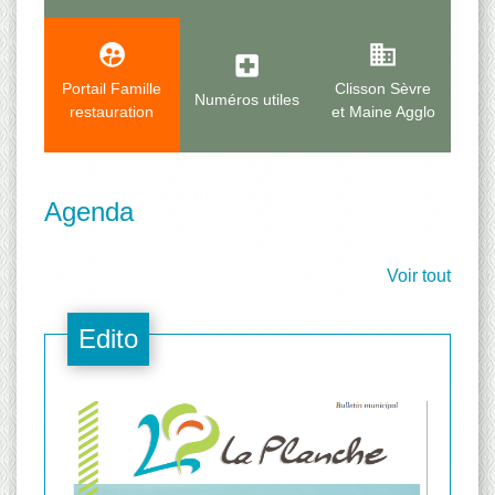
supervised_user_circle
business
local_hospital
Portail Famille
Clisson Sèvre
Numéros utiles
restauration
et Maine Agglo
Agenda
Voir tout
Edito