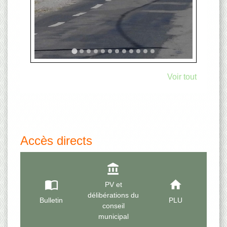
Voir tout
Accès directs
account_balance
import_contacts
home
PV et
délibérations du
Bulletin
PLU
conseil
municipal