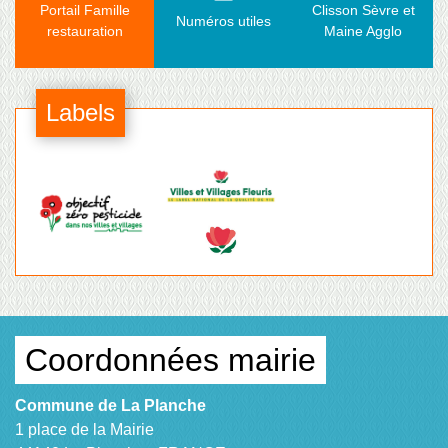
Portail Famille
Clisson Sèvre et
Numéros utiles
restauration
Maine Agglo
Labels
Coordonnées mairie
Commune de La Planche
1 place de la Mairie