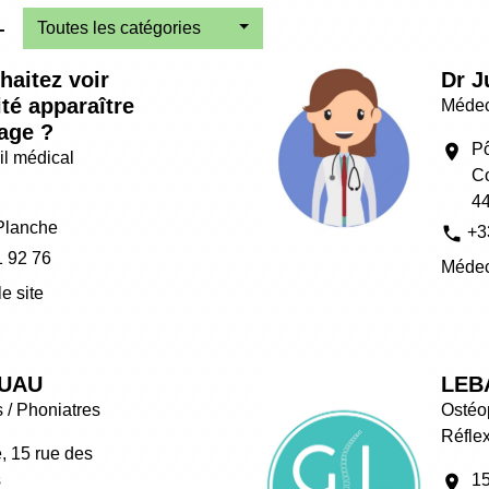
-
Toutes les catégories
haitez voir
Dr J
ité apparaître
Médec
page ?
Pô
location_on
il médical
C
4
Planche
phone
+3
1 92 76
Médec
le site
LUAU
LEB
 / Phoniatres
Ostéop
Réfle
, 15 rue des
s
15
location_on