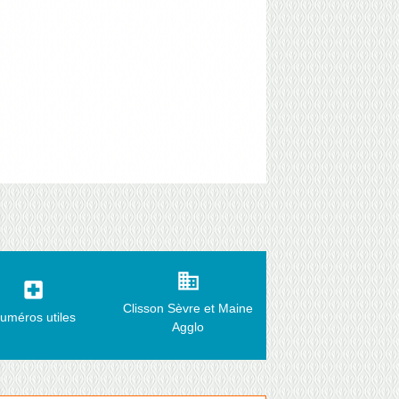
business
local_hospital
Clisson Sèvre et Maine
uméros utiles
Agglo