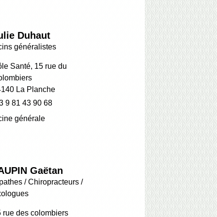
ulie Duhaut
ins généralistes
le Santé, 15 rue du
olombiers
4140 La Planche
3 9 81 43 90 68
ine générale
AUPIN Gaëtan
athes / Chiropracteurs /
xologues
 rue des colombiers