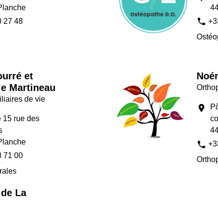
Planche
4
phone
0 27 48
+3
Ostéo
ourré et
Noé
e Martineau
Orthop
iliaires de vie
Pô
location_on
 15 rue des
co
s
4
Planche
phone
+3
8 71 00
Ortho
érales
 de La