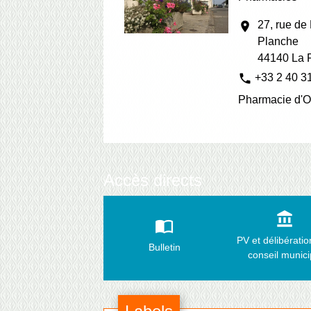
27, rue de
location_on
Planche
44140 La 
phone
+33 2 40 3
Pharmacie d'Of
Accès directs
account_balance
import_contacts
PV et délibérati
Bulletin
conseil munici