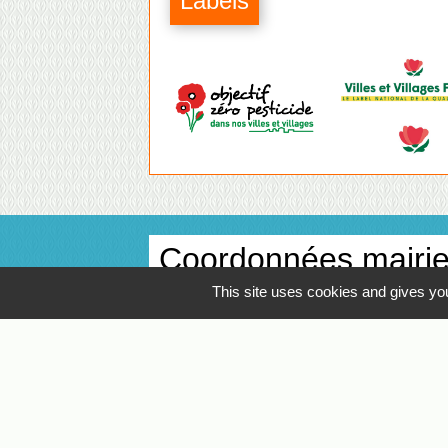
Labels
Coordonnées mairi
This site uses cookies and gives you
Commune de La Planche
1 place de la Mairie
44140 La Planche - FRANCE
+33 2 40 31 92 76
Contact par formulaire