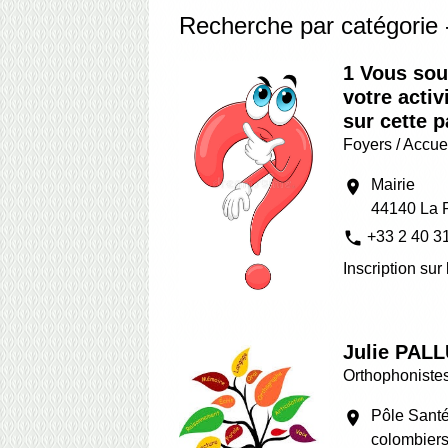
Recherche par catégorie 
1 Vous sou
votre activ
sur cette 
Foyers / Accue
Mairie
location_on
44140 La 
phone
+33 2 40 3
Inscription sur 
Julie PAL
Orthophonistes
Pôle Santé
location_on
colombier