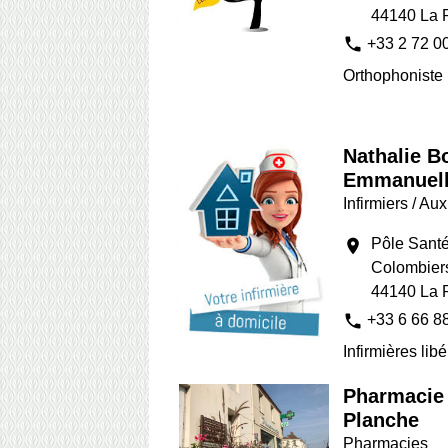
44140 La 
phone
+33 2 72 0
Orthophoniste
Nathalie B
Emmanuell
Infirmiers / Aux
Pôle Santé
location_on
Colombier
44140 La 
phone
+33 6 66 8
Infirmières lib
Pharmacie
Planche
Pharmacies