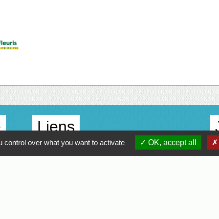
e
Liens
 control over what you want to activate
OK, accept all
Agglo Clisson Sèvre et Maine
Département de Loire Atlantique