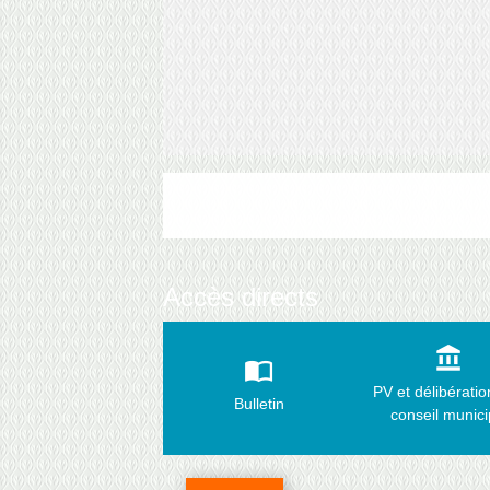
Accès directs
account_balance
import_contacts
PV et délibérati
Bulletin
conseil munici