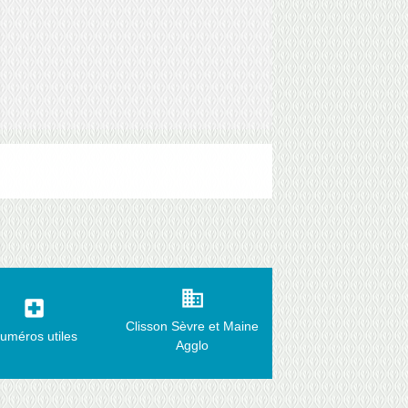
business
local_hospital
Clisson Sèvre et Maine
uméros utiles
Agglo