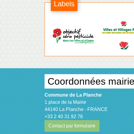
Labels
Coordonnées mairi
Commune de La Planche
1 place de la Mairie
44140 La Planche - FRANCE
+33 2 40 31 92 76
Contact par formulaire