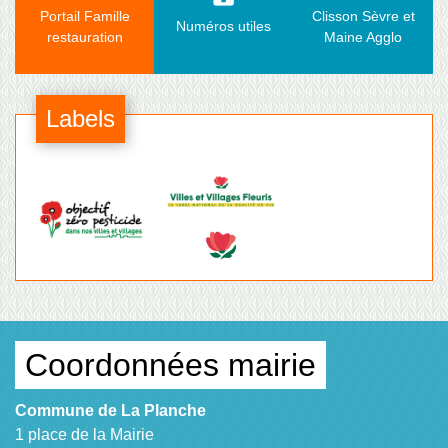
Portail Famille
Clisson Sèvre et
Numéros utiles
restauration
Maine Agglo
Labels
Coordonnées mairie
Commune de La Planche
1 place de la Mairie