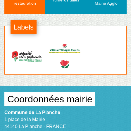
Numéros utiles
restauration
Maine Agglo
Labels
Coordonnées mairie
Commune de La Planche
1 place de la Mairie
44140 La Planche - FRANCE