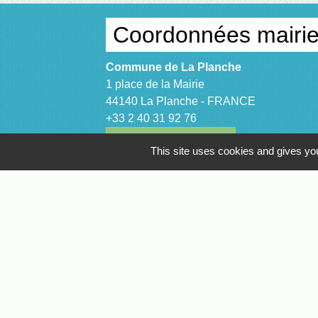
Coordonnées mairi
Commune de La Planche
1 place de la Mairie
44140 La Planche - FRANCE
+33 2 40 31 92 76
Contact par formulaire
This site uses cookies and gives you
Facebook
Suivez nous sur nos réseaux
Mentions légales
-
Politique de 