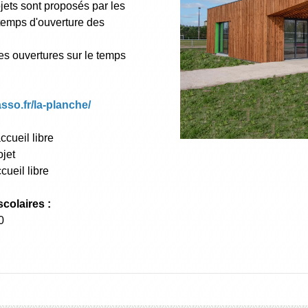
ojets sont proposés par les
 temps d'ouverture des
es ouvertures sur le temps
asso.fr/la-planche/
ccueil libre
ojet
ueil libre
colaires :
0