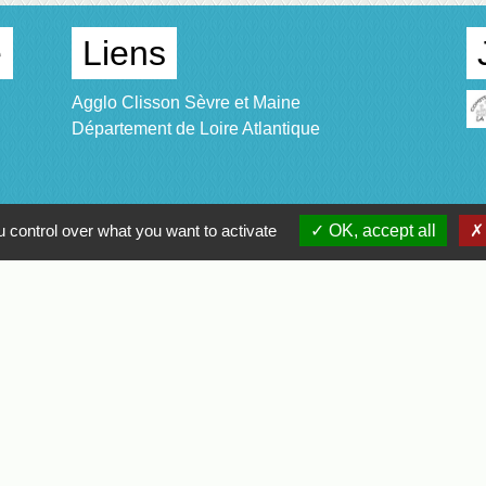
e
Liens
Agglo Clisson Sèvre et Maine
Département de Loire Atlantique
 control over what you want to activate
OK, accept all
confidentialité
-
Accessibilité
-
Application mobile Localiti
-
P