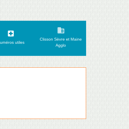
business
local_hospital
Clisson Sèvre et Maine
uméros utiles
Agglo