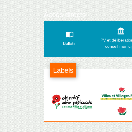
Accès directs
account_balance
import_contacts
PV et délibérati
Bulletin
conseil munici
Labels