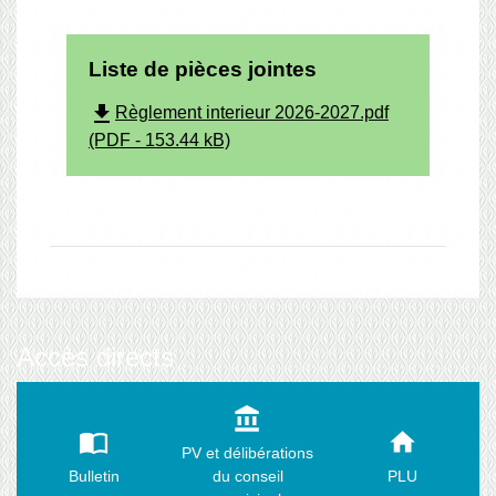
Liste de pièces jointes
file_download
Règlement interieur 2026-2027.pdf
(PDF - 153.44 kB)
Accès directs
account_balance
import_contacts
home
PV et délibérations
Bulletin
du conseil
PLU