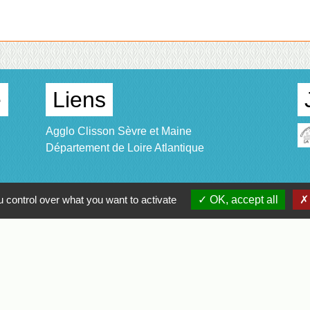
e
Liens
Agglo Clisson Sèvre et Maine
Département de Loire Atlantique
 control over what you want to activate
OK, accept all