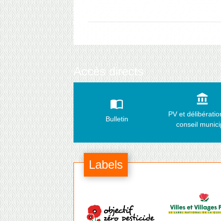
Accès directs
account_balance
import_contacts
PV et délibérati
Bulletin
conseil munici
Labels