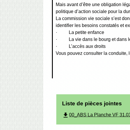
Mais avant d’être une obligation léga
politique d’action sociale pour la d
La commission vie sociale s’est donc
identifier les besoins constatés et ex
· La petite enfance
· La vie dans le bourg et dans 
· L’accès aux droits
Vous pouvez consulter la conduite, l
Liste de pièces jointes
file_download
00_ABS La Planche VF 31.0