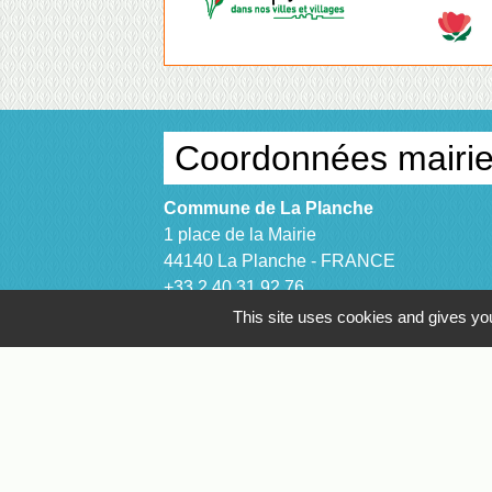
Coordonnées mairi
Commune de La Planche
1 place de la Mairie
44140 La Planche - FRANCE
+33 2 40 31 92 76
This site uses cookies and gives you
Contact par formulaire
Facebook
Suivez nous sur nos réseaux