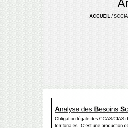
A
ACCUEIL
/
SOCIA
A
nalyse des
B
esoins
S
Obligation légale des CCAS/CIAS de
territoriales. C’est une production