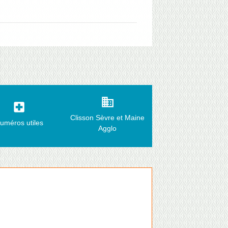
business
local_hospital
Clisson Sèvre et Maine
uméros utiles
Agglo