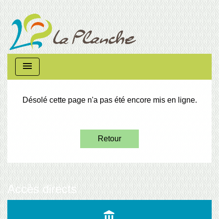
menu
Désolé cette page n'a pas été encore mis en ligne.
Retour
Accès directs
account_balance